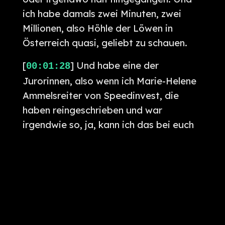
ich habe damals zwei Minuten, zwei
Millionen, also Höhle der Löwen in
Österreich quasi, geliebt zu schauen.
[
] Und habe eine der
00:01:28
Jurorinnen, also wenn ich Marie-Helene
Ammelsreiter von Speedinvest, die
haben reingeschrieben und war
irgendwie so, ja, kann ich das bei euch
machen, oder? Und die Antworten
meinte so, ja, okay, findet es irgendwie
cool so ein Zwölfjähriger, der schreibt,
kann ich bei dem VC ein Praktikum
machen quasi. Geil. Und so bin ich da
reingerutscht, ja. Was war für dich so