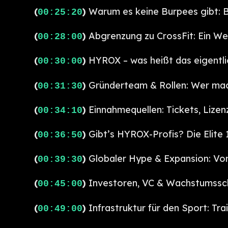
(
)
Warum es keine Burpees gibt:
00:25:20
(
)
Abgrenzung zu CrossFit: Ein We
00:28:00
(
)
HYROX – was heißt das eigentl
00:30:00
(
)
Gründerteam & Rollen: Wer ma
00:31:30
(
)
Einnahmequellen: Tickets, Lize
00:34:10
(
)
Gibt’s HYROX-Profis? Die Elite 
00:36:50
(
)
Globaler Hype & Expansion: Vo
00:39:30
(
)
Investoren, VC & Wachstumss
00:45:00
(
)
Infrastruktur für den Sport: Tr
00:49:00