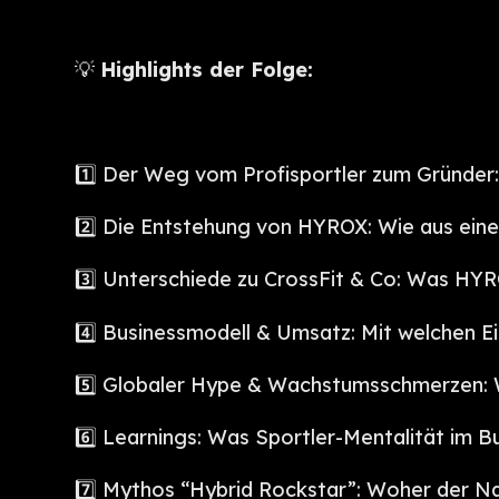
💡
Highlights der Folge:
1️⃣ Der Weg vom Profisportler zum Gründer:
2️⃣ Die Entstehung von HYROX: Wie aus eine
3️⃣ Unterschiede zu CrossFit & Co: Was HY
4️⃣ Businessmodell & Umsatz: Mit welchen E
5️⃣ Globaler Hype & Wachstumsschmerzen:
6️⃣ Learnings: Was Sportler-Mentalität im B
7️⃣ Mythos “Hybrid Rockstar”: Woher der N