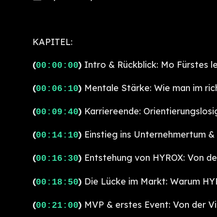
KAPITEL:
(
)
Intro & Rückblick: Mo Fürstes l
00:00:00
(
)
Mentale Stärke: Wie man im ri
00:06:10
(
)
Karriereende: Orientierungslosi
00:09:40
(
)
Einstieg ins Unternehmertum &
00:14:10
(
)
Entstehung von HYROX: Von der
00:16:30
(
)
Die Lücke im Markt: Warum HYRO
00:18:50
(
)
MVP & erstes Event: Von der Vi
00:21:00