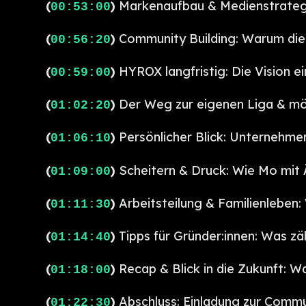
(
)
Markenaufbau & Medienstrategi
00:53:00
(
)
Community Building: Warum die
00:56:20
(
)
HYROX langfristig: Die Vision e
00:59:00
(
)
Der Weg zur eigenen Liga & mö
01:02:20
(
)
Persönlicher Blick: Unternehme
01:06:10
(
)
Scheitern & Druck: Wie Mo mit
01:09:00
(
)
Arbeitsteilung & Familienleben:
01:11:30
(
)
Tipps für Gründer:innen: Was zäh
01:14:40
(
)
Recap & Blick in die Zukunft: W
01:18:00
(
)
Abschluss: Einladung zur Commu
01:22:30