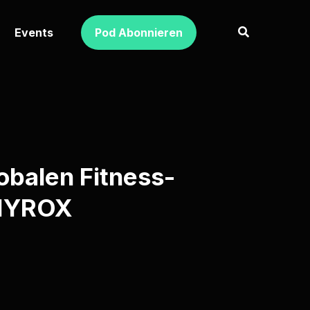
Events
Pod Abonnieren
obalen Fitness-
 HYROX